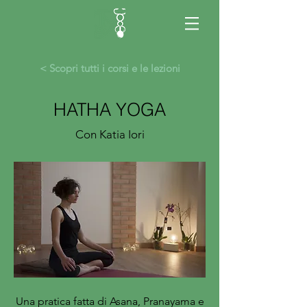
< Scopri tutti i corsi e le lezioni
HATHA YOGA
Con Katia Iori
Una pratica fatta di Asana, Pranayama e