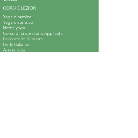
CORSI E LEZIONI
Yoga dinamico
Yoga distensivo
Hatha yoga
Corso di Erboristeria Applicata
Laboratorio di teatro
Body Balance
Arteterapia
Acquerello steineriano
Laboratorio d'arte per bambini
Meditazione
EVENTI
CUCINA
SPAZI PER TE
Holy home
Marilie
La tua cucina
Orti in affitto
Colture alternative
Giardino sensoriale