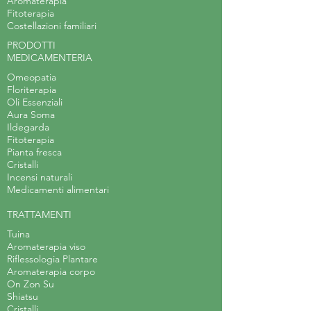
Aromaterapia
Fitoterapia
Costellazioni familiari
PRODOTTI
MEDICAMENTERIA
Omeopatia
Floriterapia
Oli Essenziali
Aura Soma
Ildegarda
Fitoterapia
Pianta fresca
Cristalli
Incensi naturali
Medicamenti alimentari
TRATTAMENTI
Tuina
Aromaterapia viso
Riflessologia Plantare
Aromaterapia corpo
On Zon Su
Shiatsu
Cristalli