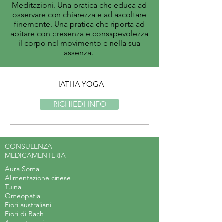
Meditazioni. Una pratica che educa ad
osservare con chiarezza e ad ascoltare
finemente. Una pratica che riporta ad
abitare con presenza e consapevolezza
il corpo nel movimento e nella sua
assenza.
HATHA YOGA
RICHIEDI INFO
CONSULENZA
MEDICAMENTERIA
Aura Soma
Alimentazione cinese
Tuina
Omeopatia
Fiori australiani
Fiori di Bach