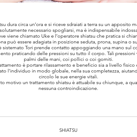
su dura circa un’ora e si riceve sdraiati a terra su un apposito
solutamente necessario spogliarsi, ma è indispensabile indossa
eve viene chiamato Uke e l’operatore shiatsu che pratica si chia
na può essere adagiata in posizione seduta, prona, supina o su
è sistemato Tori prende contatto appoggiando una mano sul c
amento praticando delle pressioni su tutto il corpo. Tali pression
palmi delle mani, coi pollici o coi gomiti.
ttamento è portare rilassamento e beneficio sia a livello fisico
tato l’individuo in modo globale, nella sua completezza, aiutand
circolo le sue energie vitali.
to motivo un trattamento shiatsu è attuabile su chiunque, a qual
nessuna controindicazione.
SHIATSU