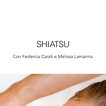
Corsi e lezioni
Cucina
Spazi interni
Spazi este
SHIATSU
Con Federica Carati e Melissa Lamanna