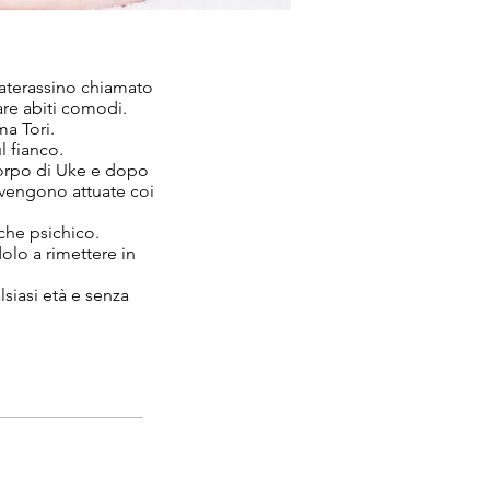
 materassino chiamato
re abiti comodi.
ma Tori.
l fianco.
orpo di Uke e dopo
i vengono attuate coi
 che psichico.
olo a rimettere in
siasi età e senza