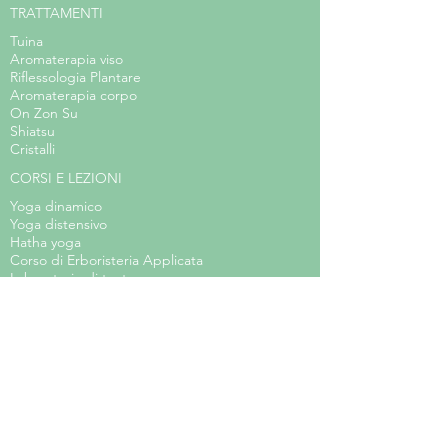
TRATTAMENTI
Tuina
Aromaterapia viso
Riflessologia Plantare
Aromaterapia corpo
On Zon Su
Shiatsu
Cristalli
CORSI E LEZIONI
Yoga dinamico
Yoga distensivo
Hatha yoga
Corso di Erboristeria Applicata
Laboratorio di teatro
Body Balance
Arteterapia
Acquerello steineriano
Laboratorio d'arte per bambini
Meditazione
EVENTI
CUCINA