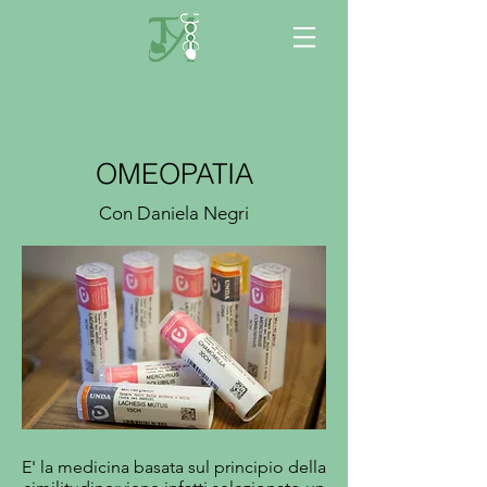
< Scopri tutte le Consulenze
OMEOPATIA
Con Daniela Negri
E' la medicina basata sul principio della