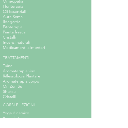
Omeopatia
Floriterapia
Oli Essenziali
Aura Soma
Ildegarda
Fitoterapia
Pianta fresca
Cristalli
Incensi naturali
Medicamenti alimentari
TRATTAMENTI
Tuina
Aromaterapia viso
Riflessologia Plantare
Aromaterapia corpo
On Zon Su
Shiatsu
Cristalli
CORSI E LEZIONI
Yoga dinamico
Yoga distensivo
Hatha yoga