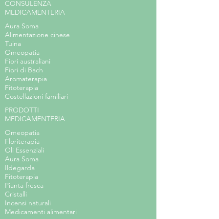
CONSULENZA
MEDICAMENTERIA
Aura Soma
Alimentazione cinese
Tuina
Omeopatia
Fiori australiani
Fiori di Bach
Aromaterapia
Fitoterapia
Costellazioni familiari
PRODOTTI
MEDICAMENTERIA
Omeopatia
Floriterapia
Oli Essenziali
Aura Soma
Ildegarda
Fitoterapia
Pianta fresca
Cristalli
Incensi naturali
Medicamenti alimentari