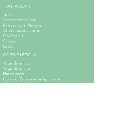
TRATTAMENTI
Tuina
Aromaterapia viso
Riflessologia Plantare
Aromaterapia corpo
On Zon Su
Shiatsu
Cristalli
CORSI E LEZIONI
Yoga dinamico
Yoga distensivo
Hatha yoga
Corso di Erboristeria Applicata
Laboratorio di teatro
Body Balance
Arteterapia
Acquerello steineriano
Laboratorio d'arte per bambini
Meditazione
EVENTI