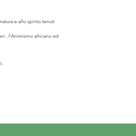
tura e allo spirito tenuti 
ani , l'Animismo africano ed 
i.