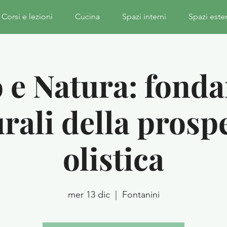
Corsi e lezioni
Cucina
Spazi interni
Spazi este
e Natura: fond
rali della prosp
olistica
mer 13 dic
  |  
Fontanini