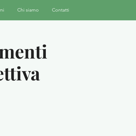
rni
Chi siamo
Contatti
amenti
ettiva