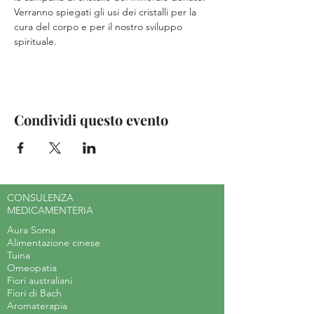
Verranno spiegati gli usi dei cristalli per la 
cura del corpo e per il nostro sviluppo 
spirituale.
Condividi questo evento
CONSULENZA
MEDICAMENTERIA
Aura Soma
Alimentazione cinese
Tuina
Omeopatia
Fiori australiani
Fiori di Bach
Aromaterapia