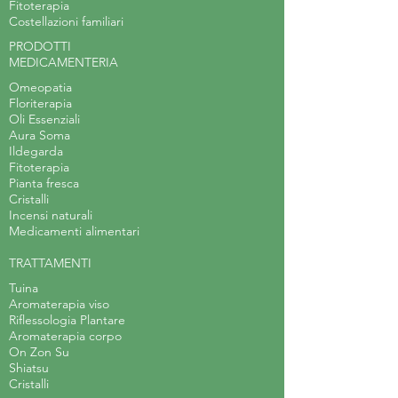
Fitoterapia
Costellazioni familiari
PRODOTTI
MEDICAMENTERIA
Omeopatia
Floriterapia
Oli Essenziali
Aura Soma
Ildegarda
Fitoterapia
Pianta fresca
Cristalli
Incensi naturali
Medicamenti alimentari
TRATTAMENTI
Tuina
Aromaterapia viso
Riflessologia Plantare
Aromaterapia corpo
On Zon Su
Shiatsu
Cristalli