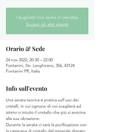
I biglietti non sono in vendita
Scopri gli altri eventi
Orario & Sede
24 nov 2022, 20:30 – 22:00
Fontanini, Str. Langhirano, 356, 43124
Fontanini PR, Italia
Info sull'evento
Una serata teorica e pratica sull'uso dei 
cristalli, in cui ognuno di noi sceglierà ad 
istinto o intuito il cristallo che più si avvicina 
alla sua vibrazione.
Durante la serata ci sarà la purificazione con 
la campana di cristallo del minerale donato.