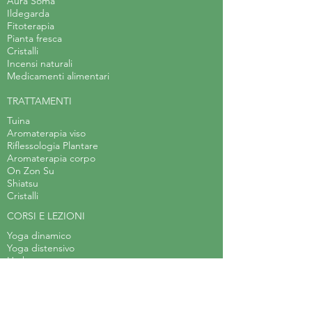
Aura Soma
Ildegarda
Fitoterapia
Pianta fresca
Cristalli
Incensi naturali
Medicamenti alimentari
TRATTAMENTI
Tuina
Aromaterapia viso
Riflessologia Plantare
Aromaterapia corpo
On Zon Su
Shiatsu
Cristalli
CORSI E LEZIONI
Yoga dinamico
Yoga distensivo
Hatha yoga
Corso di Erboristeria Applicata
Laboratorio di teatro
Body Balance
Arteterapia