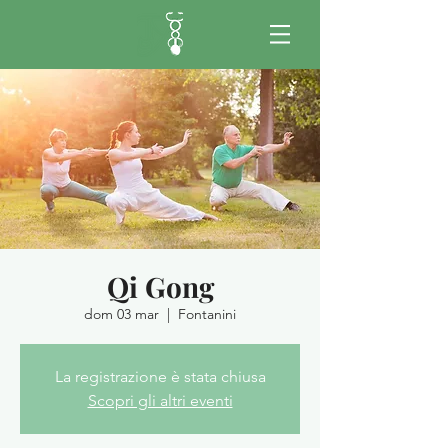
Qi Gong
dom 03 mar
  |  
Fontanini
La registrazione è stata chiusa
Scopri gli altri eventi