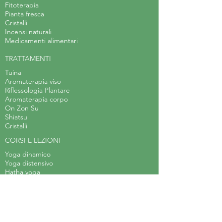
Fitoterapia
Pianta fresca
Cristalli
Incensi naturali
Medicamenti alimentari
TRATTAMENTI
Tuina
Aromaterapia viso
Riflessologia Plantare
Aromaterapia corpo
On Zon Su
Shiatsu
Cristalli
CORSI E LEZIONI
Yoga dinamico
Yoga distensivo
Hatha yoga
Corso di Erboristeria Applicata
Laboratorio di teatro
Body Balance
Arteterapia
Acquerello steineriano