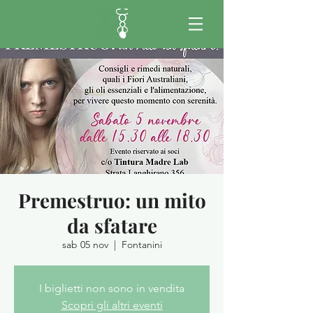
Premestruo: un mito
da sfatare
sab 05 nov
  |  
Fontanini
I biglietti non sono in vendita
Scopri gli altri eventi