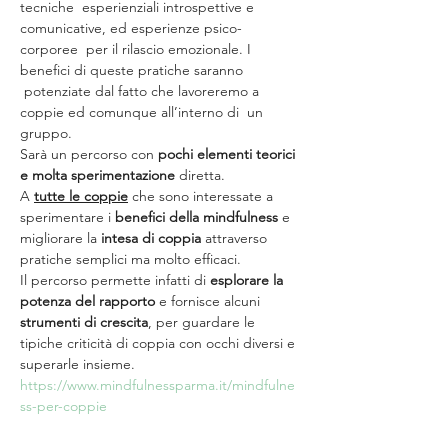
tecniche  esperienziali introspettive e 
comunicative, ed esperienze psico-
corporee  per il rilascio emozionale. I 
benefici di queste pratiche saranno 
 potenziate dal fatto che lavoreremo a 
coppie ed comunque all’interno di  un 
gruppo.
Sarà un percorso con 
pochi elementi teorici 
e molta sperimentazione
 diretta.
A 
tutte le coppie
 che sono interessate a 
sperimentare i 
benefici della mindfulness
 e 
migliorare la
 intesa di coppia
 attraverso 
pratiche semplici ma molto efficaci.
Il percorso permette infatti di 
esplorare la 
potenza del rapporto
 e fornisce alcuni 
strumenti di crescita
, per guardare le 
tipiche criticità di coppia con occhi diversi e 
superarle insieme.
https://www.mindfulnessparma.it/mindfulne
ss-per-coppie