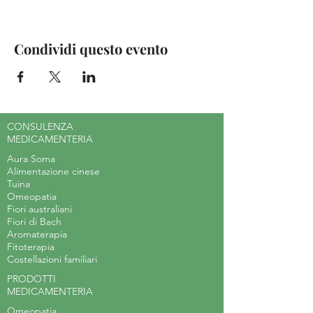
Condividi questo evento
CONSULENZA
MEDICAMENTERIA
Aura Soma
Alimentazione cinese
Tuina
Omeopatia
Fiori australiani
Fiori di Bach
Aromaterapia
Fitoterapia
Costellazioni familiari
PRODOTTI
MEDICAMENTERIA
Omeopatia