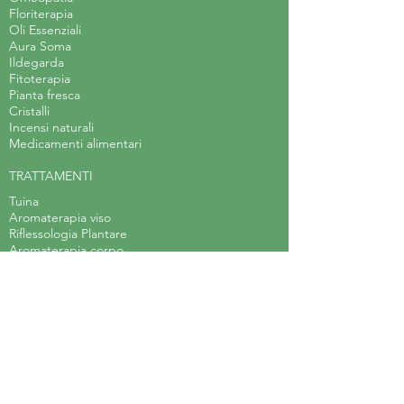
Floriterapia
Oli Essenziali
Aura Soma
Ildegarda
Fitoterapia
Pianta fresca
Cristalli
Incensi naturali
Medicamenti alimentari
TRATTAMENTI
Tuina
Aromaterapia viso
Riflessologia Plantare
Aromaterapia corpo
On Zon Su
Shiatsu
Cristalli
CORSI E LEZIONI
Yoga dinamico
Yoga distensivo
Hatha yoga
Corso di Erboristeria Applicata