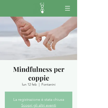
Mindfulness per
coppie
lun 12 feb
  |  
Fontanini
La registrazione è stata chiusa
Scopri gli altri eventi