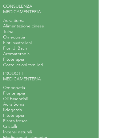
CONSULENZA
MEDICAMENTERIA
Aura Soma
Alimentazione cinese
Tuina
Omeopatia
Fiori australiani
Fiori di Bach
Aromaterapia
Fitoterapia
Costellazioni familiari
PRODOTTI
MEDICAMENTERIA
Omeopatia
Floriterapia
Oli Essenziali
Aura Soma
Ildegarda
Fitoterapia
Pianta fresca
Cristalli
Incensi naturali
Medicamenti alimentari