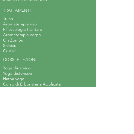
TRATTAMENTI
Tuina
Aromaterapia viso
Riflessologia Plantare
Aromaterapia corpo
On Zon Su
Shiatsu
Cristalli
CORSI E LEZIONI
Yoga dinamico
Yoga distensivo
Hatha yoga
Corso di Erboristeria Applicata
Laboratorio di teatro
Body Balance
Arteterapia
Acquerello steineriano
Laboratorio d'arte per bambini
Meditazione
EVENTI