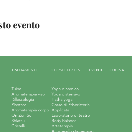
sto evento
TRATTAMENTI
CORSI E LEZIONI
EVENTI
CUCINA
Tuina
Yoga dinamico
Aromaterapia viso
Yoga distensivo
Riflessologia
Hatha yoga
Plantare
Corso di Erboristeria
Aromaterapia corpo
Applicata
On Zon Su
Laboratorio di teatro
Shiatsu
Body Balance
Cristalli
Arteterapia
Acquerello steineriano