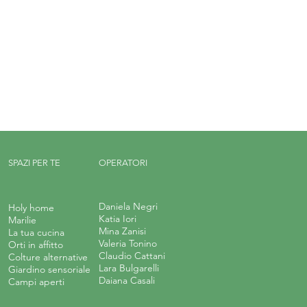
SPAZI PER TE
OPERATORI
Daniela Negri
Holy home
Katia Iori
Marilie
Mina Zanisi
La tua cucina
Valeria Tonino
Orti in affitto
Claudio Cattani
Colture alternative
Lara Bulgarelli
Giardino sensoriale
Daiana Casali
Campi aperti