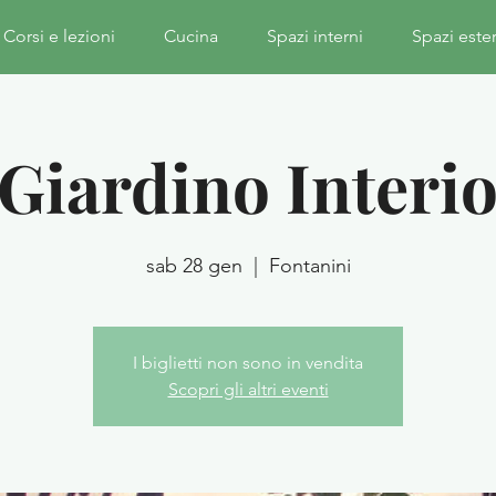
Corsi e lezioni
Cucina
Spazi interni
Spazi este
 Giardino Interi
sab 28 gen
  |  
Fontanini
I biglietti non sono in vendita
Scopri gli altri eventi