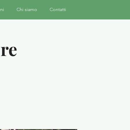
rni
Chi siamo
Contatti
ore