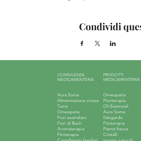
Condividi que
CONSULENZA
PRODOTTI
MEDICAMENTERIA
MEDICAMENTERIA
Aura Soma
Omeopatia
Alimentazione cinese
Floriterapia
Tuina
Oli Essenziali
Omeopatia
Aura Soma
Fiori australiani
Ildegarda
Fiori di Bach
Fitoterapia
Aromaterapia
Pianta fresca
Fitoterapia
Cristalli
Costellazioni familiari
Incensi naturali