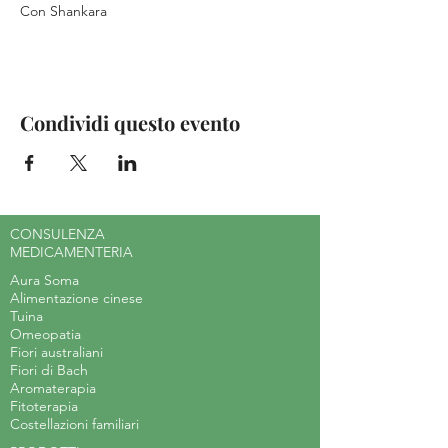
Con Shankara
Condividi questo evento
CONSULENZA
MEDICAMENTERIA
Aura Soma
Alimentazione cinese
Tuina
Omeopatia
Fiori australiani
Fiori di Bach
Aromaterapia
Fitoterapia
Costellazioni familiari