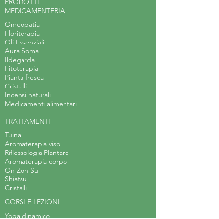
PRODOTTI
MEDICAMENTERIA
Omeopatia
Floriterapia
Oli Essenziali
Aura Soma
Ildegarda
Fitoterapia
Pianta fresca
Cristalli
Incensi naturali
Medicamenti alimentari
TRATTAMENTI
Tuina
Aromaterapia viso
Riflessologia Plantare
Aromaterapia corpo
On Zon Su
Shiatsu
Cristalli
CORSI E LEZIONI
Yoga dinamico