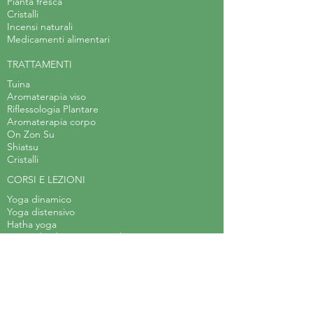
Pianta fresca
Cristalli
Incensi naturali
Medicamenti alimentari
TRATTAMENTI
Tuina
Aromaterapia viso
Riflessologia Plantare
Aromaterapia corpo
On Zon Su
Shiatsu
Cristalli
CORSI E LEZIONI
Yoga dinamico
Yoga distensivo
Hatha yoga
Corso di Erboristeria Applicata
Laboratorio di teatro
Body Balance
Arteterapia
Acquerello steineriano
Laboratorio d'arte per bambini
Meditazione