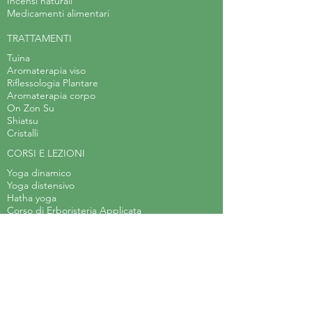
Incensi naturali
Medicamenti alimentari
TRATTAMENTI
Tuina
Aromaterapia viso
Riflessologia Plantare
Aromaterapia corpo
On Zon Su
Shiatsu
Cristalli
CORSI E LEZIONI
Yoga dinamico
Yoga distensivo
Hatha yoga
Corso di Erboristeria Applicata
Laboratorio di teatro
Body Balance
Arteterapia
Acquerello steineriano
Laboratorio d'arte per bambini
Meditazione