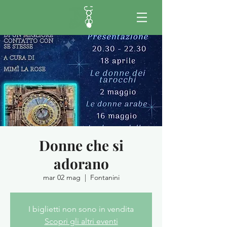
Donne che si
adorano
mar 02 mag
  |  
Fontanini
I biglietti non sono in vendita
Scopri gli altri eventi