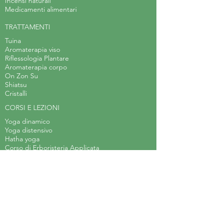
Incensi naturali
Medicamenti alimentari
TRATTAMENTI
Tuina
Aromaterapia viso
Riflessologia Plantare
Aromaterapia corpo
On Zon Su
Shiatsu
Cristalli
CORSI E LEZIONI
Yoga dinamico
Yoga distensivo
Hatha yoga
Corso di Erboristeria Applicata
Laboratorio di teatro
Body Balance
Arteterapia
Acquerello steineriano
Laboratorio d'arte per bambini
Meditazione