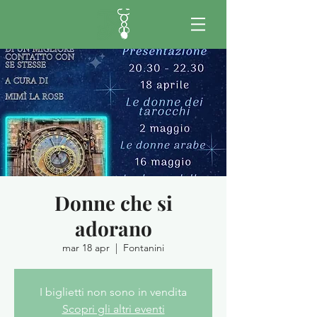
Donne che si
adorano
mar 18 apr
  |  
Fontanini
I biglietti non sono in vendita
Scopri gli altri eventi