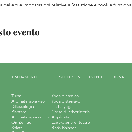
delle tue impostazioni relative a Statistiche e cookie funzional
sto evento
TRATTAMENTI
CORSI E LEZIONI
EVENTI
CUCINA
Tuina
Yoga dinamico
Aromaterapia viso
Yoga distensivo
Riflessologia
Hatha yoga
Plantare
Corso di Erboristeria
Aromaterapia corpo
Applicata
On Zon Su
Laboratorio di teatro
Shiatsu
Body Balance