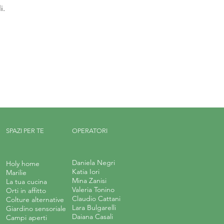
i.
SPAZI PER TE
OPERATORI
Daniela Negri
Holy home
Katia Iori
Marilie
Mina Zanisi
La tua cucina
Valeria Tonino
Orti in affitto
Claudio Cattani
Colture alternative
Lara Bulgarelli
Giardino sensoriale
Daiana Casali
Campi aperti