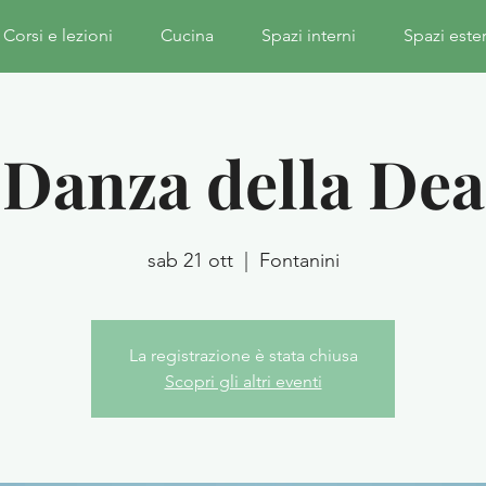
Corsi e lezioni
Cucina
Spazi interni
Spazi este
Danza della Dea
sab 21 ott
  |  
Fontanini
La registrazione è stata chiusa
Scopri gli altri eventi