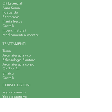
Oli Essenziali
Aura Soma
Ildegarda
Fitoterapia
Pianta fresca
Cristalli
Incensi naturali
Medicamenti alimentari
TRATTAMENTI
Tuina
Aromaterapia viso
Riflessologia Plantare
Aromaterapia corpo
On Zon Su
Shiatsu
Cristalli
CORSI E LEZIONI
Yoga dinamico
Yoga distensivo
Hatha yoga
Corso di Erboristeria Applicata
Laboratorio di teatro