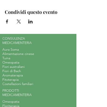
Condividi questo evento
CONSULENZA
MEDICAMENTERIA
Aura Soma
Alimentazione cinese
Tuina
Omeopatia
Fiori australiani
Fiori di Bach
Aromaterapia
Fitoterapia
Costellazioni familiari
PRODOTTI
MEDICAMENTERIA
Omeopatia
Floriterapia