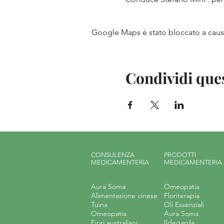
Google Maps è stato bloccato a causa 
Condividi que
CONSULENZA
PRODOTTI
MEDICAMENTERIA
MEDICAMENTERIA
Aura Soma
Omeopatia
Alimentazione cinese
Floriterapia
Tuina
Oli Essenziali
Omeopatia
Aura Soma
Fiori australiani
Ildegarda