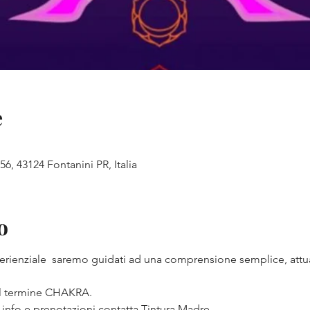
e
56, 43124 Fontanini PR, Italia
o
erienziale  saremo guidati ad una comprensione semplice, attua
il termine CHAKRA.
info e prenotazioni contatta Tintura Madre