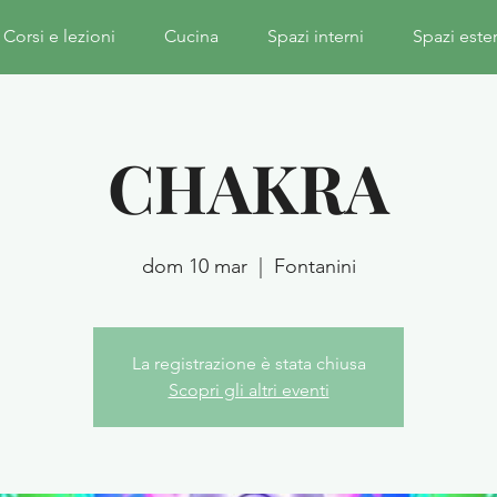
Corsi e lezioni
Cucina
Spazi interni
Spazi este
CHAKRA
dom 10 mar
  |  
Fontanini
La registrazione è stata chiusa
Scopri gli altri eventi