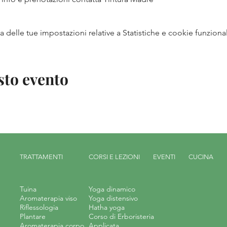
delle tue impostazioni relative a Statistiche e cookie funzional
sto evento
TRATTAMENTI
CORSI E LEZIONI
EVENTI
CUCINA
Tuina
Yoga dinamico
Aromaterapia viso
Yoga distensivo
Riflessologia
Hatha yoga
Plantare
Corso di Erboristeria
Aromaterapia corpo
Applicata