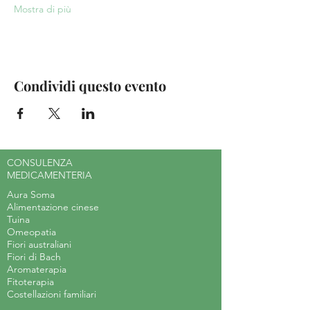
Mostra di più
Condividi questo evento
CONSULENZA
MEDICAMENTERIA
Aura Soma
Alimentazione cinese
Tuina
Omeopatia
Fiori australiani
Fiori di Bach
Aromaterapia
Fitoterapia
Costellazioni familiari