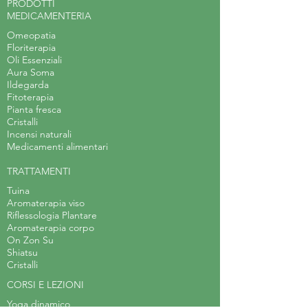
PRODOTTI
MEDICAMENTERIA
Omeopatia
Floriterapia
Oli Essenziali
Aura Soma
Ildegarda
Fitoterapia
Pianta fresca
Cristalli
Incensi naturali
Medicamenti alimentari
TRATTAMENTI
Tuina
Aromaterapia viso
Riflessologia Plantare
Aromaterapia corpo
On Zon Su
Shiatsu
Cristalli
CORSI E LEZIONI
Yoga dinamico