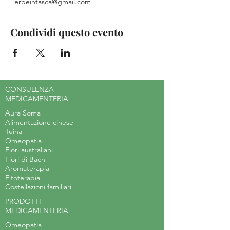
  erbeintasca@gmail.com
Condividi questo evento
CONSULENZA
MEDICAMENTERIA
Aura Soma
Alimentazione cinese
Tuina
Omeopatia
Fiori australiani
Fiori di Bach
Aromaterapia
Fitoterapia
Costellazioni familiari
PRODOTTI
MEDICAMENTERIA
Omeopatia