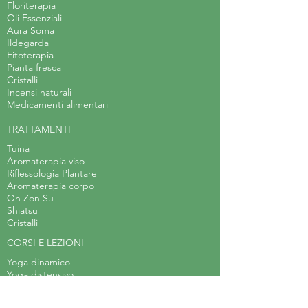
Floriterapia
Oli Essenziali
Aura Soma
Ildegarda
Fitoterapia
Pianta fresca
Cristalli
Incensi naturali
Medicamenti alimentari
TRATTAMENTI
Tuina
Aromaterapia viso
Riflessologia Plantare
Aromaterapia corpo
On Zon Su
Shiatsu
Cristalli
CORSI E LEZIONI
Yoga dinamico
Yoga distensivo
Hatha yoga
Corso di Erboristeria Applicata